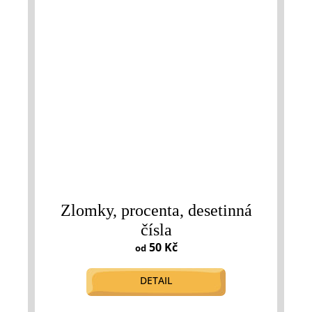
Zlomky, procenta, desetinná
čísla
50 Kč
od
DETAIL