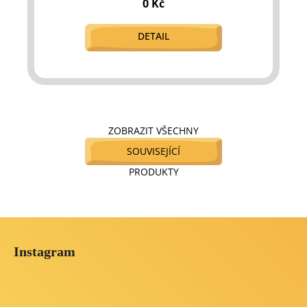
0 Kč
DETAIL
ZOBRAZIT VŠECHNY
SOUVISEJÍCÍ
PRODUKTY
Z
á
Instagram
p
a
t