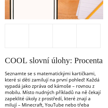
a
j
í
t
?
COOL slovní úlohy: Procenta
Seznamte se s matematickými kartičkami,
které si děti zamilují na první pohled! Každá
HLEDAT
vypadá jako zpráva od kámoše – rovnou z
mobilu. Místo nudných příkladů na ně čekají
D
zapeklité úkoly z prostředí, které znají a
o
milují – Minecraft, YouTube nebo třeba
p