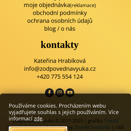
moje objednávka
(reklamace)
obchodní podmínky
ochrana osobních údajů
blog
/
o nás
kontakty
Kateřina Hrabíková
info@zodpovednavyuka.cz
+420 775 554 124
Používáme cookies. Procházením webu
vyjadřujete souhlas s jejich používáním. Více
informací
zde
.
Zodpovědná výuka © 2017-2023 | grafika
Tomáš
Komáček
| kódování a úpravy
Zbyněk Svoboda
| rádi