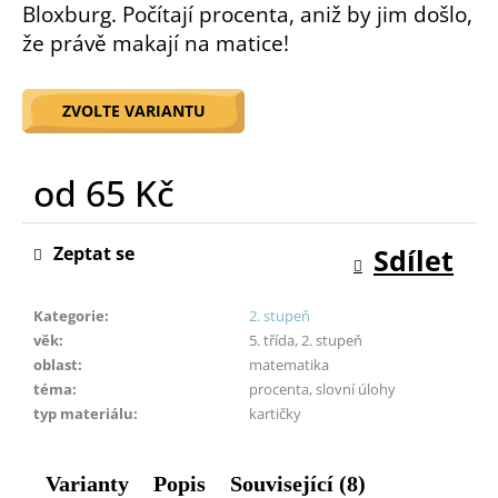
Bloxburg. Počítají procenta, aniž by jim došlo,
o
že právě makají na matice!
r
u
č
ZVOLTE VARIANTU
u
j
e
od
65 Kč
m
e
Měrná
cena:
Zeptat se
Sdílet
Kategorie
:
2. stupeň
věk
:
5. třída, 2. stupeň
oblast
:
matematika
téma
:
procenta, slovní úlohy
typ materiálu
:
kartičky
Varianty
Popis
Související (8)