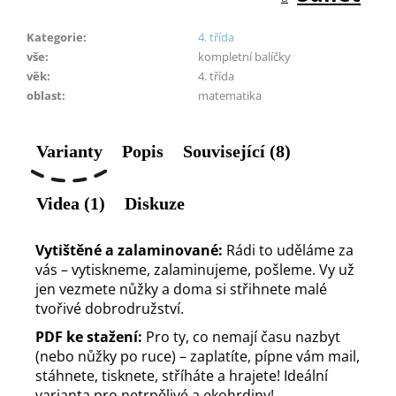
Kategorie
:
4. třída
vše
:
kompletní balíčky
věk
:
4. třída
oblast
:
matematika
Varianty
Popis
Související (8)
Videa (1)
Diskuze
Vytištěné a zalaminované:
Rádi to uděláme za
vás – vytiskneme, zalaminujeme, pošleme. Vy už
jen vezmete nůžky a doma si střihnete malé
tvořivé dobrodružství.
PDF ke stažení:
Pro ty, co nemají času nazbyt
(nebo nůžky po ruce) – zaplatíte, pípne vám mail,
stáhnete, tisknete, stříháte a hrajete! Ideální
varianta pro netrpělivé a ekohrdiny!