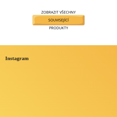
ZOBRAZIT VŠECHNY
SOUVISEJÍCÍ
PRODUKTY
Z
á
Instagram
p
a
t
í