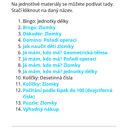
Na jednotlivé materiály se můžete podívat tady.
Stačí kliknout na daný název.
Bingo: Jednotky délky
Bingo: Zlomky
Dekodér: Zlomky
Domino: Pořadí oper
ací
Jak naučit děti zlomky
Já mám, kdo má? Geometrická tělesa
Já mám, kdo má? Pořadí operací
Já mám, kdo má? Zlomky
Já mám, kdo má? Jednotky délky
Kolíčky: Desetinná čísla
Kolíčky: Zlomky
Počítání podle šipek do 100 (dvojciferná
čísla)
Puzzle: Zlomky
Výhodný nákup