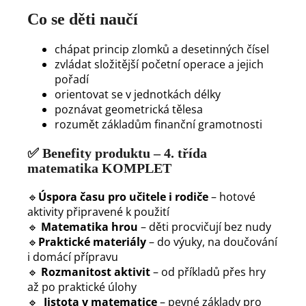
Co se děti naučí
chápat princip zlomků a desetinných čísel
zvládat složitější početní operace a jejich
pořadí
orientovat se v jednotkách délky
poznávat geometrická tělesa
rozumět základům finanční gramotnosti
✅
Benefity produktu – 4. třída
matematika KOMPLET
🔹
Úspora času pro učitele i rodiče
– hotové
aktivity připravené k použití
🔹
Matematika hrou
– děti procvičují bez nudy
🔹
Praktické materiály
– do výuky, na doučování
i domácí přípravu
🔹
Rozmanitost aktivit
– od příkladů přes hry
až po praktické úlohy
🔹
Jistota v matematice
– pevné základy pro