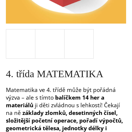
a
j
í
t
?
4. třída MATEMATIKA
Matematika ve 4. třídě může být pořádná
výzva – ale s tímto
balíčkem 14 her a
HLEDAT
materiálů
ji děti zvládnou s lehkostí! Čekají
na ně
základy zlomků, desetinných čísel,
D
složitější početní operace, pořadí výpočtů,
o
geometrická tělesa, jednotky délky i
p