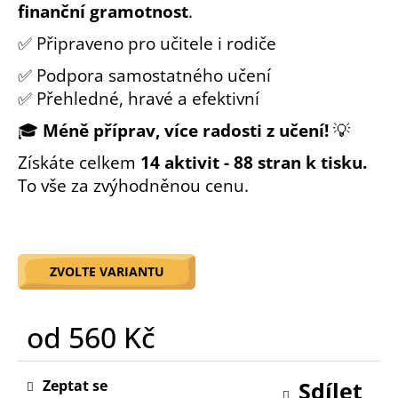
finanční gramotnost
.
o
r
✅ Připraveno pro učitele i rodiče
u
č
✅ Podpora samostatného učení
u
✅ Přehledné, hravé a efektivní
j
🎓
Méně příprav, více radosti z učení!
💡
e
m
Získáte celkem
14 aktivit - 88 stran k tisku.
e
To vše za zvýhodněnou cenu.
ZVOLTE VARIANTU
od
560 Kč
Měrná
cena:
Zeptat se
Sdílet