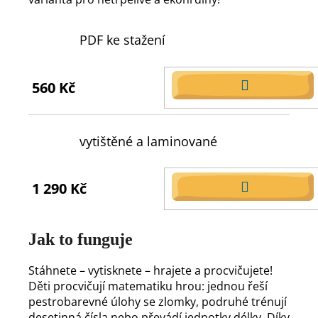
PDF ke stažení
560 Kč
DO
KOŠÍKU
vytištěné a laminované
1 290 Kč
DO
KOŠÍKU
Jak to funguje
Stáhnete – vytisknete – hrajete a procvičujete!
Děti procvičují matematiku hrou: jednou řeší
pestrobarevné úlohy se zlomky, podruhé trénují
desetinná čísla nebo převádí jednotky délky. Díky