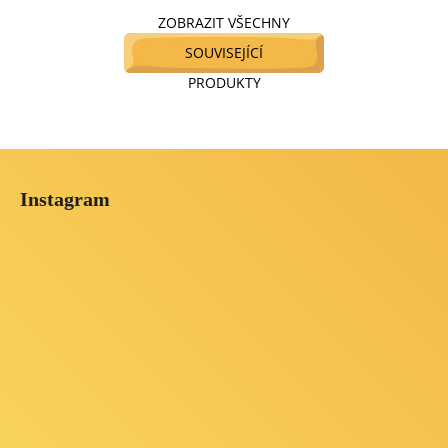
ZOBRAZIT VŠECHNY
SOUVISEJÍCÍ
PRODUKTY
Z
á
Instagram
p
a
t
í