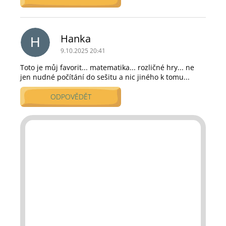
V
ý
p
Hanka
H
i
9.10.2025 20:41
s
d
Toto je můj favorit... matematika... rozličné hry... ne
jen nudné počítání do sešitu a nic jiného k tomu...
i
s
ODPOVĚDĚT
k
u
z
í