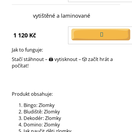
KOŠÍKU
vytištěné a laminované
1 120 Kč
DO
KOŠÍKU
Jak to funguje:
Stačí stáhnout – 🖨️ vytisknout – 🎲 začít hrát a
počítat!
Produkt obsahuje:
Bingo: Zlomky
Bludiště: Zlomky
Dekodér: Zlomky
Domino: Zlomky
Jak naučit děti zlomky