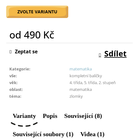
o
r
ZVOLTE VARIANTU
u
č
od
490 Kč
u
j
Měrná
e
cena:
Zeptat se
Sdílet
m
e
Kategorie
:
matematika
vše
:
kompletní balíčky
věk
:
4. třída, 5. třída, 2. stupeň
oblast
:
matematika
téma
:
zlomky
Varianty
Popis
Související (8)
Související soubory (1)
Videa (1)