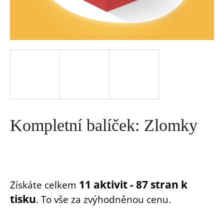
a
j
í
t
?
Kompletní balíček: Zlomky
HLEDAT
11 aktivit - 87 stran k
Získáte celkem
tisku
. To vše za zvýhodněnou cenu.
D
o
p