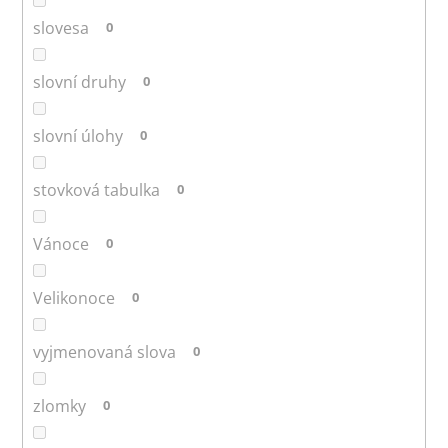
slovesa
0
slovní druhy
0
slovní úlohy
0
stovková tabulka
0
Vánoce
0
Velikonoce
0
vyjmenovaná slova
0
zlomky
0