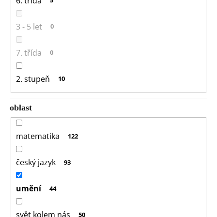
6. třída
5
3 - 5 let
0
7. třída
0
2. stupeň
10
oblast
matematika
122
český jazyk
93
umění
44
svět kolem nás
50