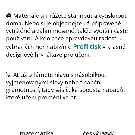
a
🖨️ Materiály si můžete stáhnout a vytisknout
j
doma. Nebo si je objednejte už připravené –
í
vytištěné a zalaminované, takže vydrží i časté
t
používání. A kdo chce opravdovou radost, u
?
Profi tisk
vybraných her nabízíme
– krásné
designové hry lákavé pro učení.
💡 Ať už si lámete hlavu s násobilkou,
vyjmenovanými slovy nebo finanční
gramotností, tady vás čeká spousta nápadů,
které učení promění ve hru.
HLEDAT
D
o
matematika
český jazyk
p