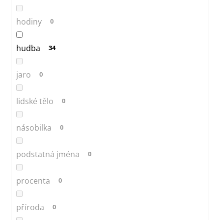
hodiny
0
hudba
34
jaro
0
lidské tělo
0
násobilka
0
podstatná jména
0
procenta
0
příroda
0