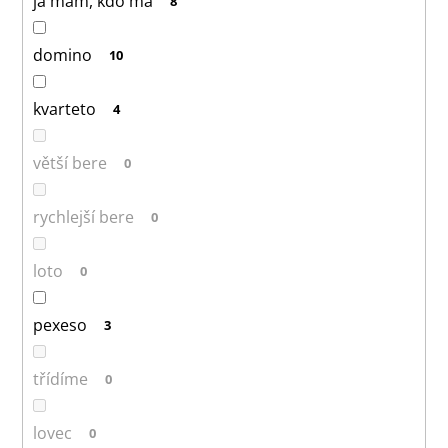
já mám, kdo má
8
domino
10
kvarteto
4
větší bere
0
rychlejší bere
0
loto
0
pexeso
3
třídíme
0
lovec
0