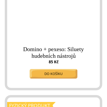
Domino + pexeso: Siluety
hudebních nástrojů
85 Kč
DO KOŠÍKU
FYZICKÝ PRODUKT