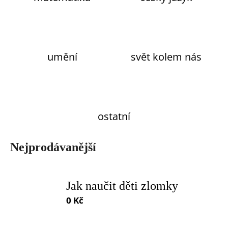
o
r
u
č
u
umění
svět kolem nás
j
e
m
e
ostatní
Nejprodávanější
Jak naučit děti zlomky
0 Kč