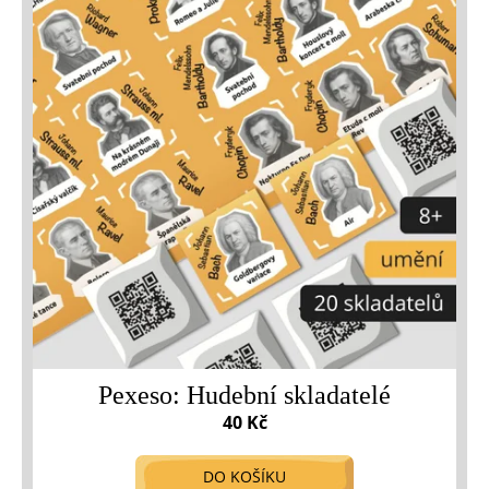
p
i
s
p
r
o
d
u
k
t
ů
Pexeso: Hudební skladatelé
40 Kč
DO KOŠÍKU