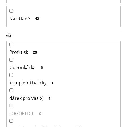
Na skladě
42
vše
Profi tisk
20
videoukázka
6
kompletní balíčky
1
dárek pro vás :-)
1
LOGOPEDIE
0