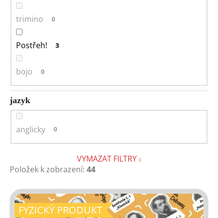
trimino
0
Postřeh!
3
bojo
0
jazyk
anglicky
0
VYMAZAT FILTRY
Položek k zobrazení:
44
V
ý
FYZICKÝ PRODUKT