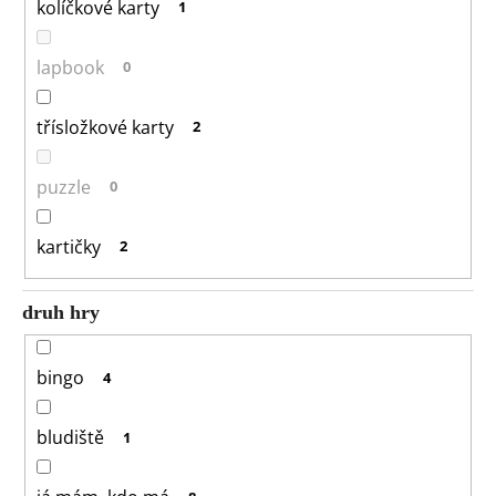
kolíčkové karty
1
lapbook
0
třísložkové karty
2
puzzle
0
kartičky
2
druh hry
bingo
4
bludiště
1