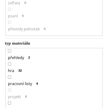
zvířata
0
psaní
0
převody jednotek
0
typ materiálu
přehledy
2
hra
32
pracovní listy
4
projekt
0