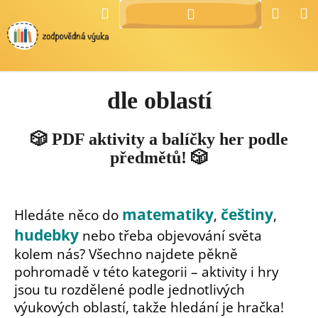
Přejít
K
Hledat
Náku
M
Přihlášení
na
o
Zpět
Zpět
košík
obsah
š
í
C
k
dle oblastí
o
p
o
🎲
PDF aktivity a balíčky her podle
t
předmětů!
🎲
ř
e
b
matematiky
češtiny
Hledáte něco do
,
,
u
hudebky
nebo třeba objevování světa
j
kolem nás? Všechno najdete pěkně
e
pohromadě v této kategorii – aktivity i hry
t
jsou tu rozdělené podle jednotlivých
e
výukových oblastí, takže hledání je hračka!
n