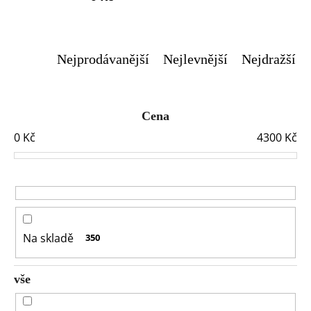
o
r
u
č
Nejprodávanější
Nejlevnější
Nejdražší
u
j
e
Cena
m
e
0
Kč
4300
Kč
Na skladě
350
vše