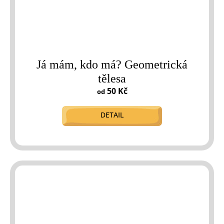
Já mám, kdo má? Geometrická
tělesa
50 Kč
od
DETAIL