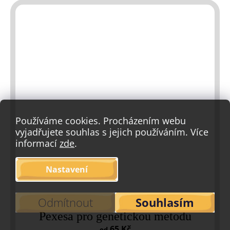
Používáme cookies. Procházením webu
vyjadřujete souhlas s jejich používáním. Více
informací
zde
.
Nastavení
Odmítnout
Souhlasím
Pexesa pro genetickou metodu
65 Kč
od