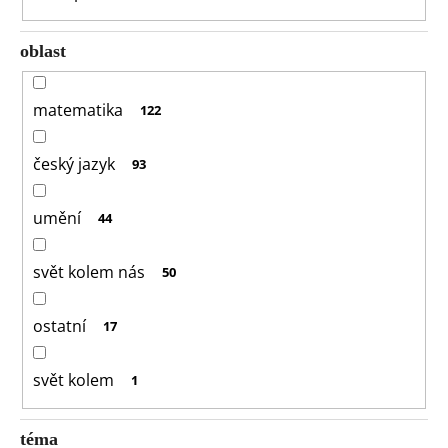
oblast
matematika
122
český jazyk
93
umění
44
svět kolem nás
50
ostatní
17
svět kolem
1
téma