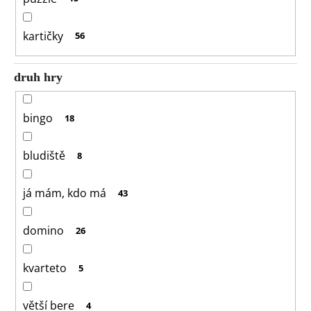
kartičky
56
druh hry
bingo
18
bludiště
8
já mám, kdo má
43
domino
26
kvarteto
5
větší bere
4