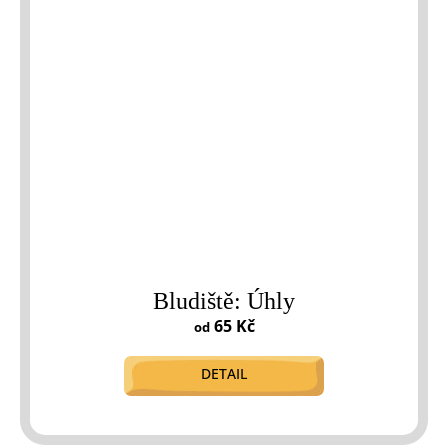
Bludiště: Úhly
65 Kč
od
DETAIL