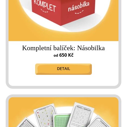
k
t
ů
Kompletní balíček: Násobilka
650 Kč
od
DETAIL