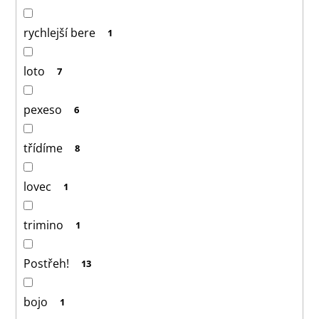
rychlejší bere
1
loto
7
pexeso
6
třídíme
8
lovec
1
trimino
1
Postřeh!
13
bojo
1