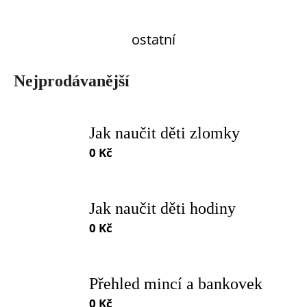
a
j
ostatní
í
t
Nejprodávanější
?
Jak naučit děti zlomky
0 Kč
Jak naučit děti hodiny
0 Kč
HLEDAT
D
Přehled mincí a bankovek
o
p
0 Kč