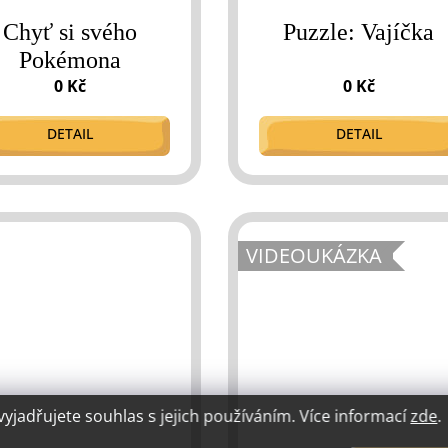
Chyť si svého
Puzzle: Vajíčka
Pokémona
0 Kč
0 Kč
DETAIL
DETAIL
VIDEOUKÁZKA
jadřujete souhlas s jejich používáním. Více informací
zde
.