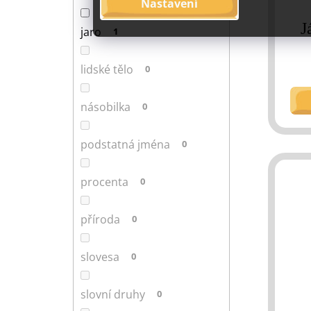
Nastavení
J
jaro
1
lidské tělo
0
násobilka
0
podstatná jména
0
procenta
0
příroda
0
slovesa
0
slovní druhy
0