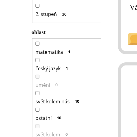
Vá
2. stupeň
36
oblast
matematika
1
český jazyk
1
umění
0
svět kolem nás
10
ostatní
10
svět kolem
0