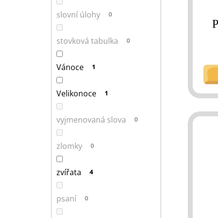
slovní úlohy
0
P
stovková tabulka
0
Vánoce
1
Velikonoce
1
vyjmenovaná slova
0
zlomky
0
zvířata
4
psaní
0