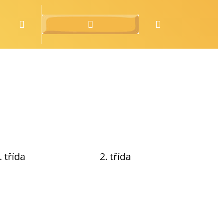
Hledat
Přihlášení
Nákupní
o nás
zdarma
košík
. třída
2. třída