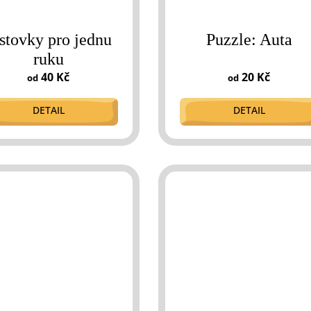
stovky pro jednu
Puzzle: Auta
ruku
40 Kč
20 Kč
od
od
DETAIL
DETAIL