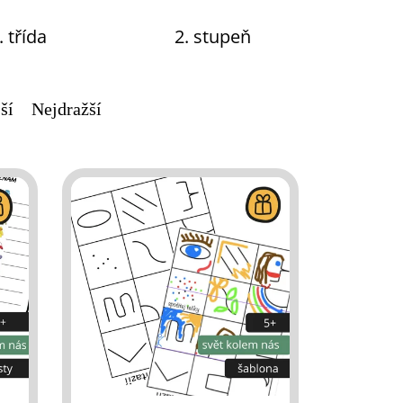
. třída
2. stupeň
ší
Nejdražší