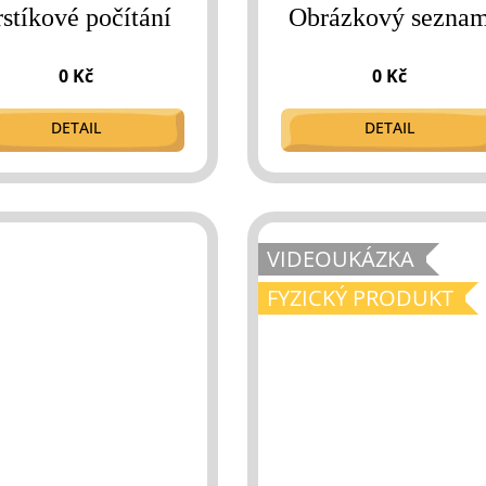
rstíkové počítání
Obrázkový sezna
0 Kč
0 Kč
DETAIL
DETAIL
VIDEOUKÁZKA
FYZICKÝ PRODUKT