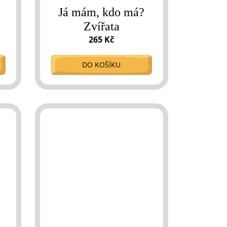
:
Já mám, kdo má?
Zvířata
265 Kč
DO KOŠÍKU