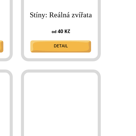
Stíny: Reálná zvířata
40 Kč
od
DETAIL