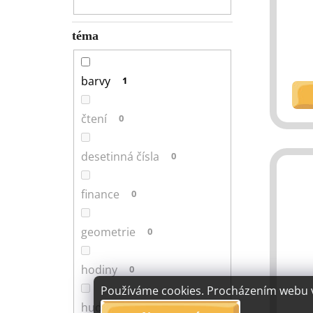
téma
barvy
1
čtení
0
desetinná čísla
0
finance
0
geometrie
0
hodiny
0
Používáme cookies. Procházením webu vy
hudba
0