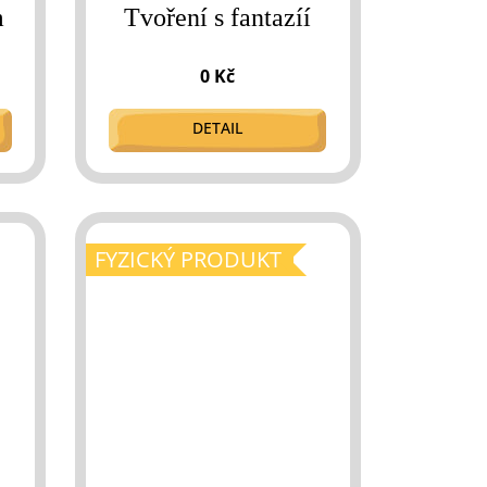
m
Tvoření s fantazíí
0 Kč
DETAIL
FYZICKÝ PRODUKT