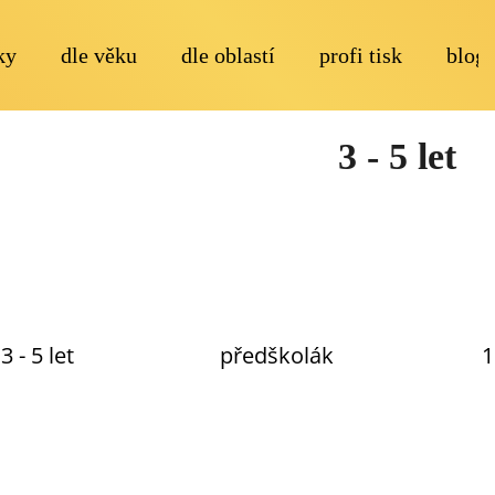
ky
dle věku
dle oblastí
profi tisk
blog
Co potřebujete najít?
3 - 5 let
Doporučujeme
3 - 5 let
předškolák
1