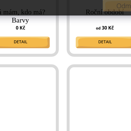
Odmí
á mám, kdo má?
Roční období
Barvy
0 Kč
30 Kč
od
DETAIL
DETAIL