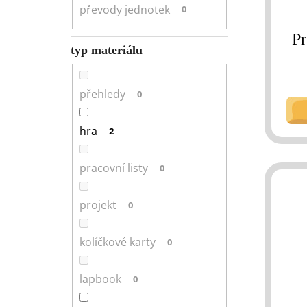
převody jednotek
0
Pr
typ materiálu
přehledy
0
hra
2
pracovní listy
0
projekt
0
kolíčkové karty
0
lapbook
0