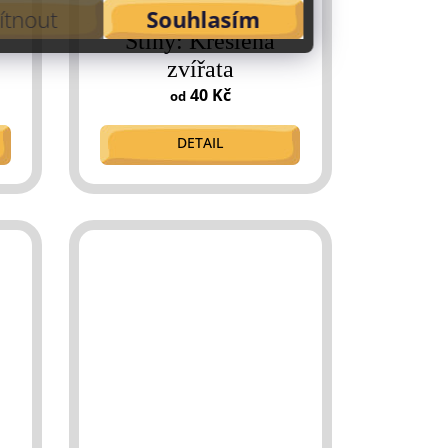
tnout
Souhlasím
Stíny: Kreslená
zvířata
40 Kč
od
DETAIL