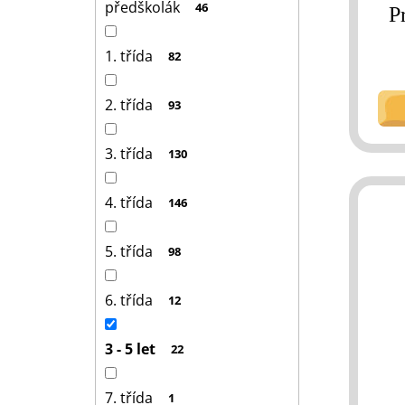
předškolák
46
P
t
ů
1. třída
82
2. třída
93
3. třída
130
4. třída
146
5. třída
98
6. třída
12
3 - 5 let
22
7. třída
1